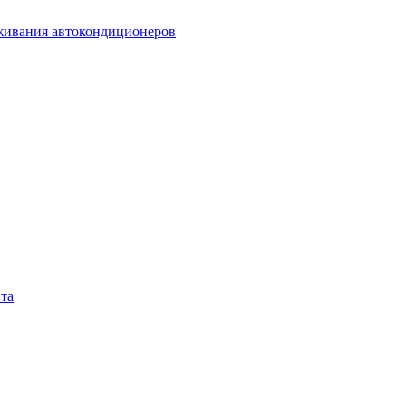
живания автокондиционеров
та