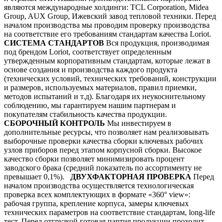
являются международные холдинги: TCL Corporation, Midea
Group, AUX Group, Ижевский завод тепловой техники. Перед
началом производства мы проводим проверку производства
на соответствие его требованиям стандартам качества Loriot.
СИСТЕМА СТАНДАРТОВ
Вся продукция, производимая
под брендом Loriot, соответствует определенным
утвержденным корпоративным стандартам, которые лежат в
основе создания и производства каждого продукта
(технических условий, технических требований, конструкции
и размеров, используемых материалов, правил приемки,
методов испытаний и т.д). Благодаря их неукоснительному
соблюдению, мы гарантируем нашим партнерам и
покупателям стабильность качества продукции.
СБОРОЧНЫЙ КОНТРОЛЬ
Мы инвестируем в
дополнительные ресурсы, что позволяет нам реализовывать
выборочные проверки качества сборки ключевых рабочих
узлов приборов перед этапом корпусной сборки. Высокое
качество сборки позволяет минимизировать процент
заводского брака (средний показатель по ассортименту не
превышает 0,1%).
ДВУХФАКТОРНАЯ ПРОВЕРКА
Перед
началом производства осуществляется технологическая
проверка всех комплектующих в формате «360° view»:
рабочая группа, крепление корпуса, замеры ключевых
технических параметров на соответствие стандартам, long-life
тест. Перед отгрузкой готовая партия продукции проходит