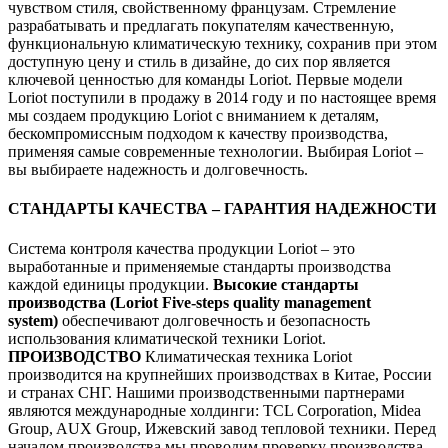
чувством стиля, свойственному французам. Стремление
разрабатывать и предлагать покупателям качественную,
функциональную климатическую технику, сохранив при этом
доступную цену и стиль в дизайне, до сих пор является
ключевой ценностью для команды Loriot. Первые модели
Loriot поступили в продажу в 2014 году и по настоящее время
мы создаем продукцию Loriot с вниманием к деталям,
бескомпромиссным подходом к качеству производства,
применяя самые современные технологии. Выбирая Loriot –
вы выбираете надежность и долговечность.
СТАНДАРТЫ КАЧЕСТВА – ГАРАНТИЯ НАДЕЖНОСТИ
Система контроля качества продукции Loriot – это
выработанные и применяемые стандарты производства
каждой единицы продукции.
Высокие стандарты
производства (Loriot Five-steps quality management
system)
обеспечивают долговечность и безопасность
использования климатической техники Loriot.
ПРОИЗВОДСТВО
Климатическая техника Loriot
производится на крупнейших производствах в Китае, России
и странах СНГ. Нашими производственными партнерами
являются международные холдинги: TCL Corporation, Midea
Group, AUX Group, Ижевский завод тепловой техники. Перед
началом производства мы проводим проверку производства