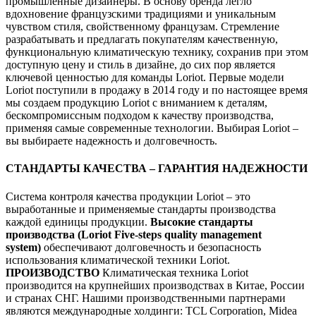
промышленные дизайнеры. В основу бренда легло
вдохновение французскими традициями и уникальным
чувством стиля, свойственному французам. Стремление
разрабатывать и предлагать покупателям качественную,
функциональную климатическую технику, сохранив при этом
доступную цену и стиль в дизайне, до сих пор является
ключевой ценностью для команды Loriot. Первые модели
Loriot поступили в продажу в 2014 году и по настоящее время
мы создаем продукцию Loriot с вниманием к деталям,
бескомпромиссным подходом к качеству производства,
применяя самые современные технологии. Выбирая Loriot –
вы выбираете надежность и долговечность.
СТАНДАРТЫ КАЧЕСТВА – ГАРАНТИЯ НАДЕЖНОСТИ
Система контроля качества продукции Loriot – это
выработанные и применяемые стандарты производства
каждой единицы продукции.
Высокие стандарты
производства (Loriot Five-steps quality management
system)
обеспечивают долговечность и безопасность
использования климатической техники Loriot.
ПРОИЗВОДСТВО
Климатическая техника Loriot
производится на крупнейших производствах в Китае, России
и странах СНГ. Нашими производственными партнерами
являются международные холдинги: TCL Corporation, Midea