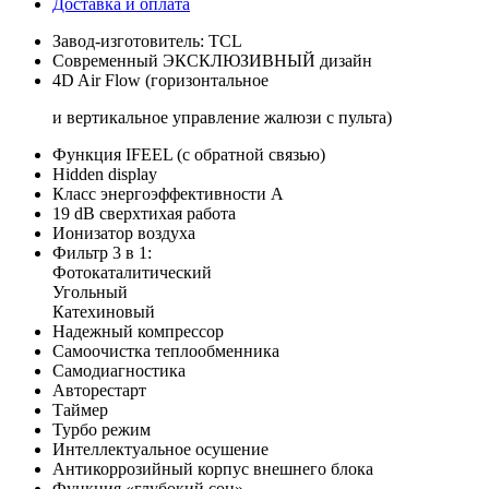
Доставка и оплата
Завод-изготовитель: TCL
Современный ЭКСКЛЮЗИВНЫЙ дизайн
4D Air Flow (горизонтальное
и вертикальное управление жалюзи с пульта)
Функция IFEEL (с обратной связью)
Hidden display
Класс энергоэффективности А
19 dB cверхтихая работа
Ионизатор воздуха
Фильтр 3 в 1:
Фотокаталитический
Угольный
Катехиновый
Надежный компрессор
Самоочистка теплообменника
Самодиагностика
Авторестарт
Таймер
Турбо режим
Интеллектуальное осушение
Антикоррозийный корпус внешнего блока
Функция «глубокий сон»