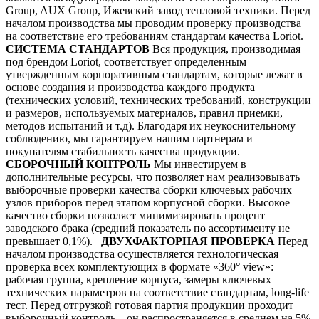
Group, AUX Group, Ижевский завод тепловой техники. Перед
началом производства мы проводим проверку производства
на соответствие его требованиям стандартам качества Loriot.
СИСТЕМА СТАНДАРТОВ
Вся продукция, производимая
под брендом Loriot, соответствует определенным
утвержденным корпоративным стандартам, которые лежат в
основе создания и производства каждого продукта
(технических условий, технических требований, конструкции
и размеров, используемых материалов, правил приемки,
методов испытаний и т.д). Благодаря их неукоснительному
соблюдению, мы гарантируем нашим партнерам и
покупателям стабильность качества продукции.
СБОРОЧНЫЙ КОНТРОЛЬ
Мы инвестируем в
дополнительные ресурсы, что позволяет нам реализовывать
выборочные проверки качества сборки ключевых рабочих
узлов приборов перед этапом корпусной сборки. Высокое
качество сборки позволяет минимизировать процент
заводского брака (средний показатель по ассортименту не
превышает 0,1%).
ДВУХФАКТОРНАЯ ПРОВЕРКА
Перед
началом производства осуществляется технологическая
проверка всех комплектующих в формате «360° view»:
рабочая группа, крепление корпуса, замеры ключевых
технических параметров на соответствие стандартам, long-life
тест. Перед отгрузкой готовая партия продукции проходит
выборочный контроль – он распространяется в среднем на 5%