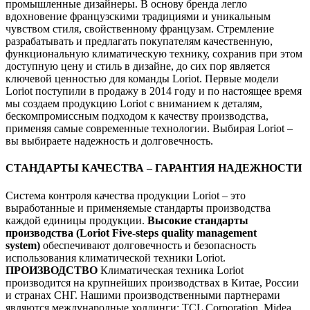
промышленные дизайнеры. В основу бренда легло
вдохновение французскими традициями и уникальным
чувством стиля, свойственному французам. Стремление
разрабатывать и предлагать покупателям качественную,
функциональную климатическую технику, сохранив при этом
доступную цену и стиль в дизайне, до сих пор является
ключевой ценностью для команды Loriot. Первые модели
Loriot поступили в продажу в 2014 году и по настоящее время
мы создаем продукцию Loriot с вниманием к деталям,
бескомпромиссным подходом к качеству производства,
применяя самые современные технологии. Выбирая Loriot –
вы выбираете надежность и долговечность.
СТАНДАРТЫ КАЧЕСТВА – ГАРАНТИЯ НАДЕЖНОСТИ
Система контроля качества продукции Loriot – это
выработанные и применяемые стандарты производства
каждой единицы продукции.
Высокие стандарты
производства (Loriot Five-steps quality management
system)
обеспечивают долговечность и безопасность
использования климатической техники Loriot.
ПРОИЗВОДСТВО
Климатическая техника Loriot
производится на крупнейших производствах в Китае, России
и странах СНГ. Нашими производственными партнерами
являются международные холдинги: TCL Corporation, Midea