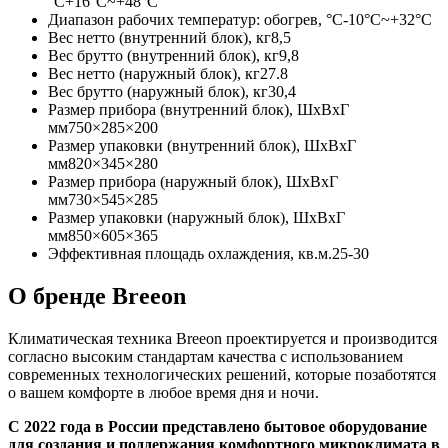
°С+16°С~+48°С
Диапазон рабочих температур: обогрев, °С-10°С~+32°С
Вес нетто (внутренний блок), кг8,5
Вес брутто (внутренний блок), кг9,8
Вес нетто (наружный блок), кг27.8
Вес брутто (наружный блок), кг30,4
Размер прибора (внутренний блок), ШхВхГ
мм750×285×200
Размер упаковки (внутренний блок), ШхВхГ
мм820×345×280
Размер прибора (наружный блок), ШхВхГ
мм730×545×285
Размер упаковки (наружный блок), ШхВхГ
мм850×605×365
Эффективная площадь охлаждения, кв.м.25-30
О бренде Breeon
Климатическая техника Breeon проектируется и производится
согласно высоким стандартам качества с использованием
современных технологических решений, которые позаботятся
о вашем комфорте в любое время дня и ночи.
С 2022 года в России представлено бытовое оборудование
для создания и поддержания комфортного микроклимата в