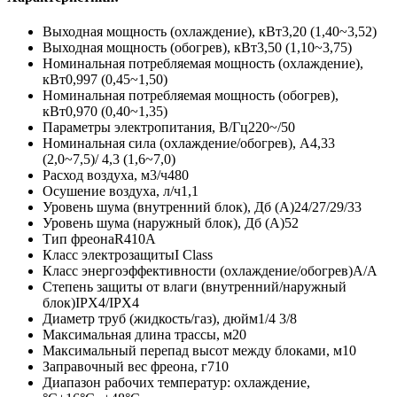
Выходная мощность (охлаждение), кВт3,20 (1,40~3,52)
Выходная мощность (обогрев), кВт3,50 (1,10~3,75)
Номинальная потребляемая мощность (охлаждение),
кВт0,997 (0,45~1,50)
Номинальная потребляемая мощность (обогрев),
кВт0,970 (0,40~1,35)
Параметры электропитания, В/Гц220~/50
Номинальная сила (охлаждение/обогрев), А4,33
(2,0~7,5)/ 4,3 (1,6~7,0)
Расход воздуха, м3/ч480
Осушение воздуха, л/ч1,1
Уровень шума (внутренний блок), Дб (А)24/27/29/33
Уровень шума (наружный блок), Дб (А)52
Тип фреонаR410A
Класс электрозащитыI Class
Класс энергоэффективности (охлаждение/обогрев)A/A
Степень защиты от влаги (внутренний/наружный
блок)IPX4/IPX4
Диаметр труб (жидкость/газ), дюйм1/4 3/8
Максимальная длина трассы, м20
Максимальный перепад высот между блоками, м10
Заправочный вес фреона, г710
Диапазон рабочих температур: охлаждение,